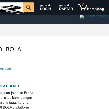
0
gacorslot
gacorslot
LOGIN
DAFTAR
Keranjang
I BOLA
nilaian
OLA RUPIAH
jalan-jalan ke Eropa,
i situs kami dengan
rang juga, karena
 BOLA di platform