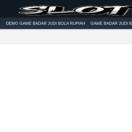
Skip to main content
DEMO GAME BADAR JUDI BOLA RUPIAH
GAME BADAR JUDI B