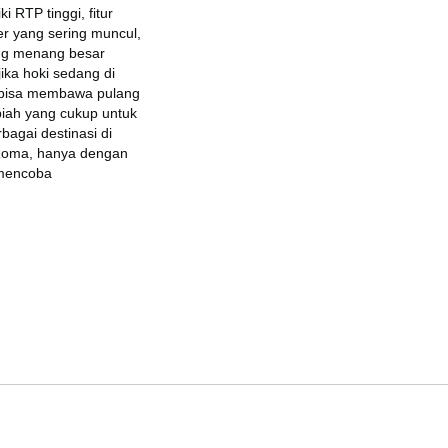
i RTP tinggi, fitur
er yang sering muncul,
ng menang besar
ika hoki sedang di
 bisa membawa pulang
piah yang cukup untuk
bagai destinasi di
 Roma, hanya dengan
 mencoba