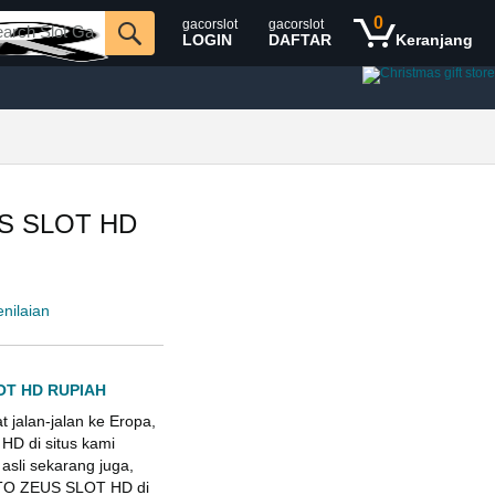
0
gacorslot
gacorslot
LOGIN
DAFTAR
Keranjang
S SLOT HD
nilaian
OT HD RUPIAH
jalan-jalan ke Eropa,
 di situs kami
sli sekarang juga,
TO ZEUS SLOT HD di