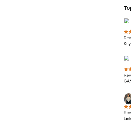
To
Rev
Kuy
Rev
GAM
Rev
Lin