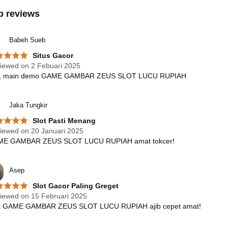
p reviews
Babeh Sueb
Situs Gacor
iewed on 2 Febuari 2025
, main demo GAME GAMBAR ZEUS SLOT LUCU RUPIAH
Jaka Tungkir
Slot Pasti Menang
iewed on 20 Januari 2025
E GAMBAR ZEUS SLOT LUCU RUPIAH amat tokcer!
Asep
Slot Gacor Paling Greget
iewed on 15 Februari 2025
k GAME GAMBAR ZEUS SLOT LUCU RUPIAH ajib cepet amat!