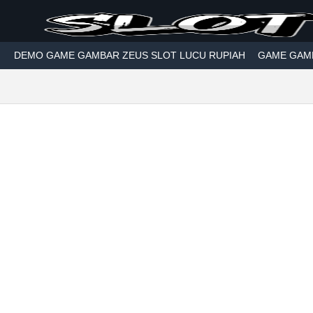
Skip to main content
DEMO GAME GAMBAR ZEUS SLOT LUCU RUPIAH
GAME GAMB
Link GAME GAMBAR ZEUS SLOT LUCU RUPIAH