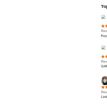
To
Rev
Kuy
Rev
GAM
Rev
Lin