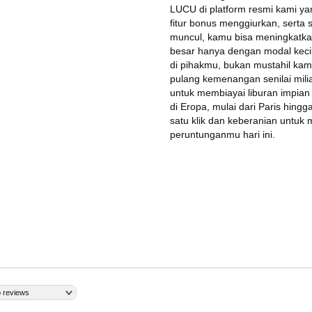
LUCU di platform resmi kami yan
fitur bonus menggiurkan, serta 
muncul, kamu bisa meningkatk
besar hanya dengan modal kecil
di pihakmu, bukan mustahil k
pulang kemenangan senilai mili
untuk membiayai liburan impian 
di Eropa, mulai dari Paris hin
satu klik dan keberanian untuk
peruntunganmu hari ini.
 reviews