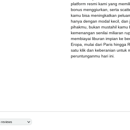
platform resmi kami yang memilik
bonus menggiurkan, serta scatt
kamu bisa meningkatkan pelua
hanya dengan modal kecil, dan j
pihakmu, bukan mustahil kamu
kemenangan senilai miliaran ru
membiayai liburan impian ke ber
Eropa, mulai dari Paris hingga
satu klik dan keberanian untuk
peruntunganmu hari ini.
 reviews