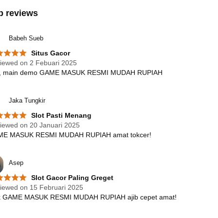
p reviews
Babeh Sueb
Situs Gacor
iewed on 2 Febuari 2025
, main demo GAME MASUK RESMI MUDAH RUPIAH
Jaka Tungkir
Slot Pasti Menang
iewed on 20 Januari 2025
E MASUK RESMI MUDAH RUPIAH amat tokcer!
Asep
Slot Gacor Paling Greget
iewed on 15 Februari 2025
k GAME MASUK RESMI MUDAH RUPIAH ajib cepet amat!