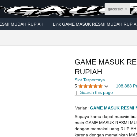
gacorslot
ESMI MUDAH RUPIAH
Link GAME MASUK RESMI MUDAH RUPIA
GAME MASUK RE
RUPIAH
Slot Terpercaya
5
108.888 Pe
|
Search this page
Varian:
GAME MASUK RESMI 
Supaya kamu dapat maxwin buat 
main GAME MASUK RESMI MUDA
dengan memakai uang RUPIAH a
karena dengan memainkan M