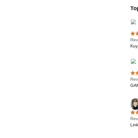
To
Rev
Kuy
Rev
GAM
Rev
Lin