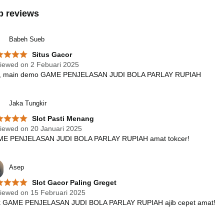
p reviews
Babeh Sueb
Situs Gacor
iewed on 2 Febuari 2025
, main demo GAME PENJELASAN JUDI BOLA PARLAY RUPIAH
Jaka Tungkir
Slot Pasti Menang
iewed on 20 Januari 2025
E PENJELASAN JUDI BOLA PARLAY RUPIAH amat tokcer!
Asep
Slot Gacor Paling Greget
iewed on 15 Februari 2025
k GAME PENJELASAN JUDI BOLA PARLAY RUPIAH ajib cepet amat!