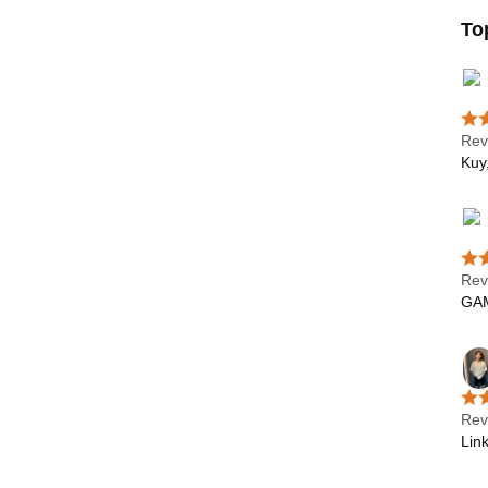
To
Rev
Kuy
Rev
GAM
Rev
Lin