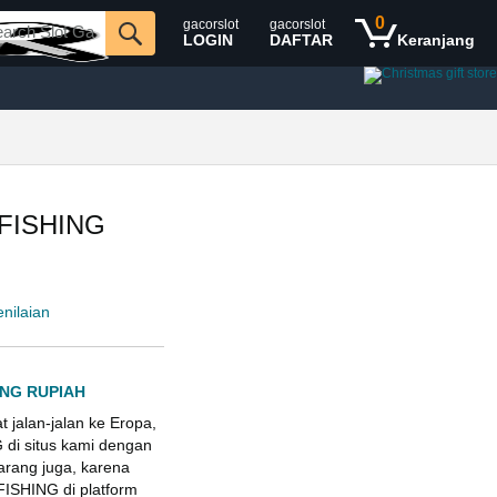
0
gacorslot
gacorslot
LOGIN
DAFTAR
Keranjang
FISHING
nilaian
ING RUPIAH
jalan-jalan ke Eropa,
i situs kami dengan
rang juga, karena
SHING di platform